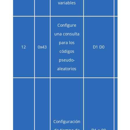
variables
est
Configure
D1:
una consulta
cód
para los
aleat
12
0x43
D1 D0
códigos
de nú
pseudo-
2d0:
aleatorios
est
Yy
ir
contin
al
trab
Configuración
del me