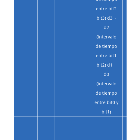
entre bit2
bit3) d3 ~
d2
(intervalo
de tiempo
entre bit1
bit2) d1 ~
d0
(intervalo
de tiempo
entre bit0 y
bit1)
D4: Co
cód