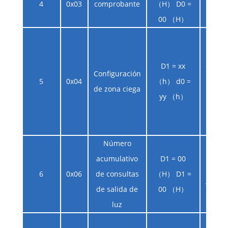
4
0x03
comprobante
（H） D0 =
00 （H）
Los da
el va
D1 = xx
ciega,
Configuración
5
0x04
（h） d0 =
y e
de zona ciega
yy （h）
pa
distan
la zo
Número
acumulativo
D1 = 00
6
0x06
de consultas
（H） D1 =
ALMA
de salida de
00 （H）
luz
D4: