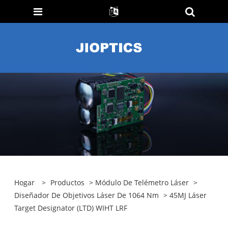
Hogar
>
Productos
>
Módulo De Telémetro Láser
>
Diseñador De Objetivos Láser De 1064 Nm
> 45MJ Láser
Target Designator (LTD) WIHT LRF