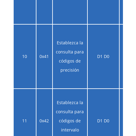
pseu
est
D1:
Establezca la
códig
consulta para
rango
10
0x41
D1 D0
códigos de
es 
precisión
espera
D1:
Establezca la
código
consulta para
varia
11
0x42
códigos de
D1 D0
de nú
intervalo
16d0