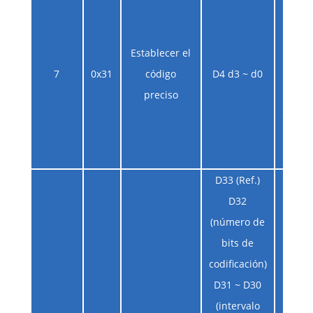
códi
Establecer el
inco
7
0x31
código
D4 d3 ~ d0
nume
preciso
D3 ~ 
el per
Unid
450
D33 (Ref.)
D32
(número de
bits de
codificación)
D31 ~ D30
(intervalo