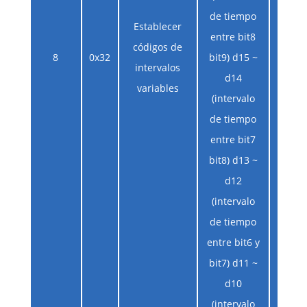
incorp
de tiempo
Establecer
rango
entre bit8
códigos de
es 1
8
0x32
bit9) d15 ~
intervalos
númer
d14
variables
codif
(intervalo
varí
de tiempo
veces
entre bit7
inter
bit8) d13 ~
450
d12
(intervalo
de tiempo
entre bit6 y
bit7) d11 ~
d10
(intervalo