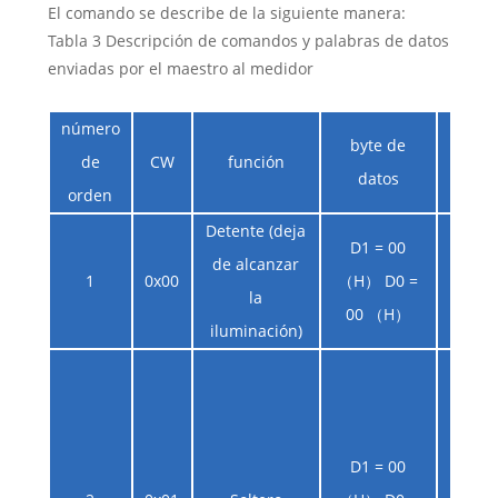
El comando se describe de la siguiente manera:
Tabla 3 Descripción de comandos y palabras de datos
enviadas por el maestro al medidor
número
byte de
de
CW
función
obs
datos
orden
Detente (deja
D1 = 00
de alcanzar
1
0x00
（H） D0 =
la
00 （H）
iluminación)
El d
medi
D1 = 00
ins