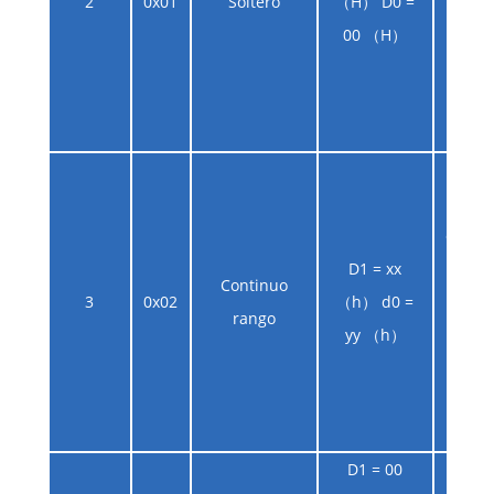
2
0x01
Soltero
（H） D0 =
rango
00 （H）
opera
y car
dista
al m
Segú
establ
D1 = xx
de d
Continuo
3
0x02
（h） d0 =
alca
rango
yy （h）
conti
datos
períod
la u
D1 = 00