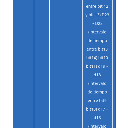
entre bit 12
y bit 13) D23
~ D22
(intervalo
de tiempo
entre bit13
bit14) bit10
bit11) d19 ~
d18
(intervalo
de tiempo
entre bit9
D33:
bit10) d17 ~
código
d16
vari
(intervalo