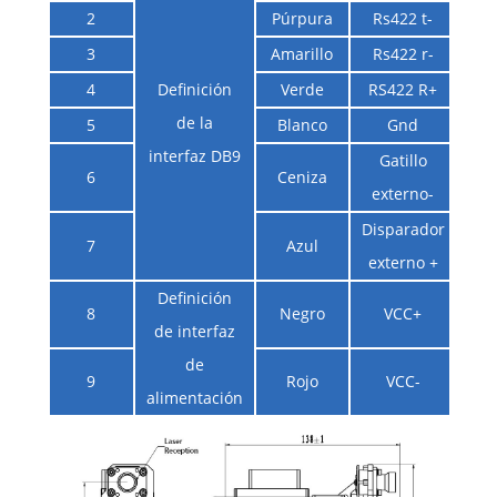
2
Púrpura
Rs422 t-
I
3
Amarillo
Rs422 r-
co
4
Definición
Verde
RS422 R+
de la
5
Blanco
Gnd
interfaz DB9
Gatillo
6
Ceniza
externo-
Ni
Disparador
7
Azul
externo +
Definición
8
Negro
VCC+
de interfaz
DC
de
9
Rojo
VCC-
alimentación