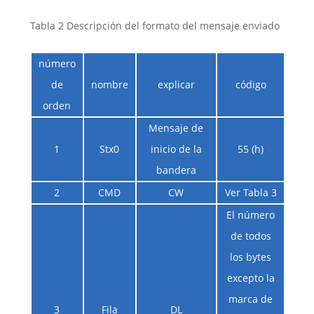
Tabla 2 Descripción del formato del mensaje enviado
número
de
nombre
explicar
código
obse
orden
Mensaje de
1
Stx0
inicio de la
55 (h)
bandera
2
CMD
CW
Ver Tabla 3
El número
de todos
los bytes
excepto la
marca de
3
Fila
DL