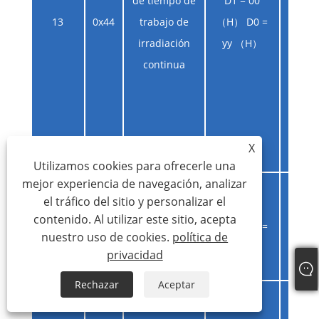
de tiempo de
D1 = 00
13
0x44
trabajo de
（H） D0 =
ir
irradiación
yy （H）
contin
continua
L
aut
deten
del
X
Utilizamos cookies para ofrecerle una
mejor experiencia de navegación, analizar
Consulta de
el tráfico del sitio y personalizar el
tiempo de
D1 = 00
contenido. Al utilizar este sitio, acepta
14
0x45
trabajo de
（H） D0 =
nuestro uso de cookies.
política de
irradiación
00 （H）
privacidad
continua
Rechazar
Aceptar
D3
irr