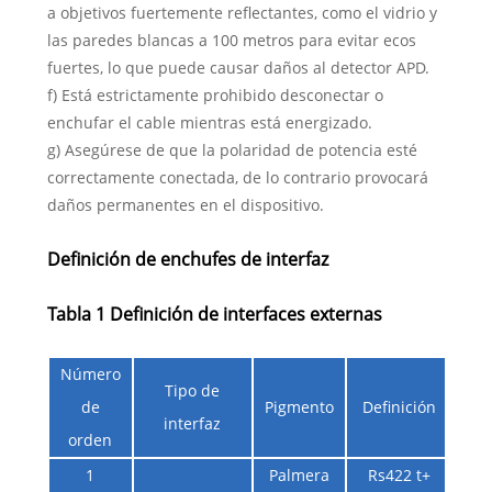
a objetivos fuertemente reflectantes, como el vidrio y
las paredes blancas a 100 metros para evitar ecos
fuertes, lo que puede causar daños al detector APD.
f) Está estrictamente prohibido desconectar o
enchufar el cable mientras está energizado.
g) Asegúrese de que la polaridad de potencia esté
correctamente conectada, de lo contrario provocará
daños permanentes en el dispositivo.
Definición de enchufes de interfaz
Tabla 1 Definición de interfaces externas
Número
Tipo de
de
Pigmento
Definición
Obs
interfaz
orden
1
Palmera
Rs422 t+