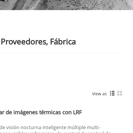
 Proveedores, Fábrica
View as
lar de imágenes térmicas con LRF
de visión nocturna inteligente múltiple multi-