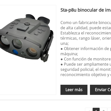
Sta-p8u binocular de i
Como un fabricante binocu
de alta calidad, puede est
Establezca el reconocimien
térmicas, rango láser, ori
una;
● Obtener información de p
máquina;
● Con función de monitoreo
● Puede ser ampliamente uti
seguridad policial, el moni
reconocimiento objetivo y 
Leer más
Enviar C