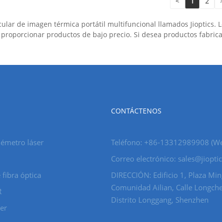
<
1
2
lar de imagen térmica portátil multifuncional llamados Jioptics. L
 proporcionar productos de bajo precio. Si desea productos fabric
CONTÁCTENOS
émetro láser
Teléfono: +86-13312989908 (W
Correo electrónico: sales@jiopti
 fibra óptica
DIRECCIÓN: Edificio 1, Plaza Min
Comunidad Ailian, Calle Longch
R
Distrito Longgang, Shenzhen
ser