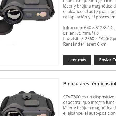
espectral que integra funci
láser y brújula magnética di
el alcance, el auto-posicio
recopilación y el procesam
Infrarrojo: 640 × 512/8-14 
Es len: 75 mm/f1.0
Luz visible: 2560 × 1440/2 
Ransfinder láser: 8 km
Leer más
Enviar C
Binoculares térmicos in
STA-T800 es un dispositivo 
espectral que integra funci
láser y brújula magnética di
el alcance, el auto-posicio