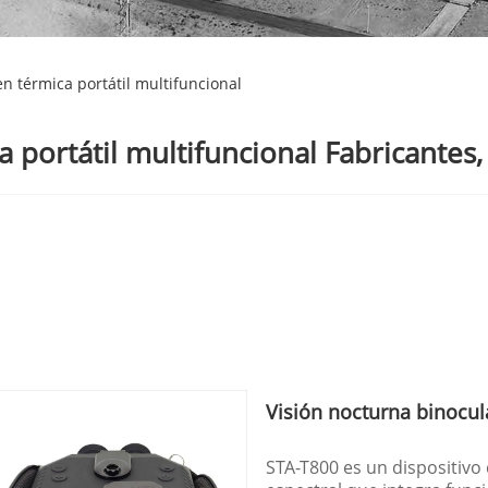
n térmica portátil multifuncional
 portátil multifuncional Fabricantes,
Visión nocturna binocu
STA-T800 es un dispositivo 