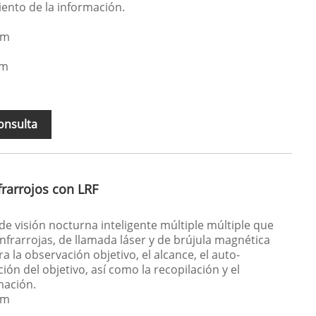
iento de la información.
μm
μm
onsulta
frarrojos con LRF
de visión nocturna inteligente múltiple múltiple que
 infrarrojas, de llamada láser y de brújula magnética
ara la observación objetivo, el alcance, el auto-
ión del objetivo, así como la recopilación y el
mación.
μm