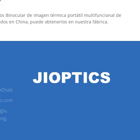
>
os Binocular de imagen térmica portátil multifuncional de
ados en China, puede obtenerlos en nuestra fábrica.
eChat)
cs.com
gju,
eng,