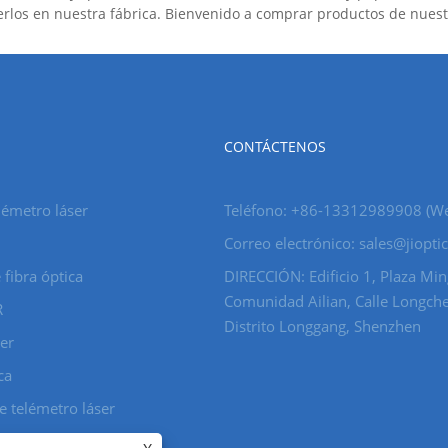
rlos en nuestra fábrica. Bienvenido a comprar productos de nuestr
CONTÁCTENOS
émetro láser
Teléfono: +86-13312989908 (W
Correo electrónico: sales@jiopti
 fibra óptica
DIRECCIÓN: Edificio 1, Plaza Min
Comunidad Ailian, Calle Longch
R
Distrito Longgang, Shenzhen
ser
ca
e telémetro láser