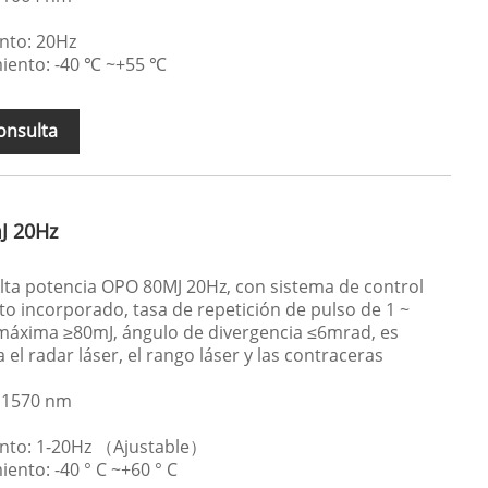
nto: 20Hz
iento: -40 ℃ ~+55 ℃
onsulta
J 20Hz
ta potencia OPO 80MJ 20Hz, con sistema de control
to incorporado, tasa de repetición de pulso de 1 ~
 máxima ≥80mJ, ángulo de divergencia ≤6mrad, es
 el radar láser, el rango láser y las contraceras
 1570 nm
ento: 1-20Hz （Ajustable）
nto: -40 ° C ~+60 ° C