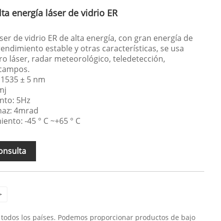
ta energía láser de vidrio ER
er de vidrio ER de alta energía, con gran energía de
endimiento estable y otras características, se usa
o láser, radar meteorológico, teledetección,
 campos.
 1535 ± 5 nm
mj
nto: 5Hz
 haz: 4mrad
nto: -45 ° C ~+65 ° C
onsulta
>
n todos los países. Podemos proporcionar productos de bajo