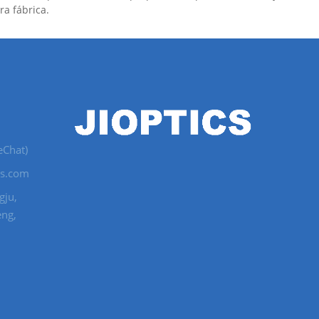
a fábrica.
eChat)
cs.com
gju,
eng,