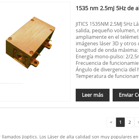
1535 nm 2.5mJ 5Hz de al
JITICS 1535NM 2.5MJ 5Hz Lás
salida, pequeño volumen, r
ampliamente en el telémetr
imágenes láser 3D y otros
Longitud de onda máxima:
Energía mono-pulso: 2/2.5
Frecuencia de funcionamie
Ángulo de divergencia del
Temperatura de funcionamie
Leer más
Enviar C
<
1
2
 llamados Jioptics. Los Láser de alta calidad son muy populares e