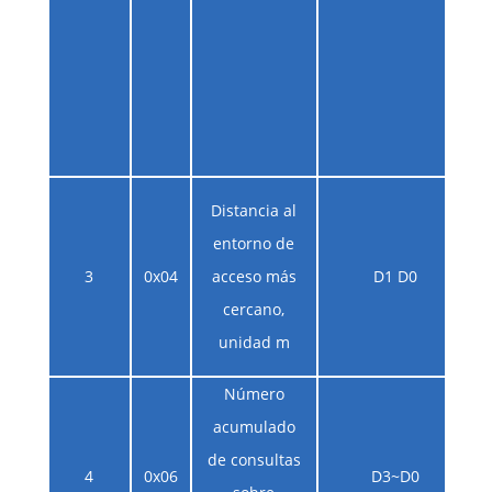
Distancia al
entorno de
3
0x04
acceso más
D1 D0
cercano,
unidad m
Número
acumulado
de consultas
4
0x06
D3~D0