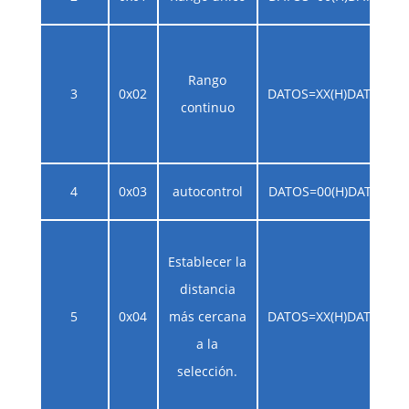
Rango
3
0x02
DATOS=XX(H)DATOS=AA
continuo
4
0x03
autocontrol
DATOS=00(H)DATOS=00
Establecer la
distancia
5
0x04
más cercana
DATOS=XX(H)DATOS=AA
a la
selección.