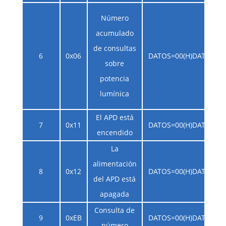
Número
acumulado
de consultas
6
0x06
DATOS=00(H)DATOS=00
sobre
potencia
lumínica
El APD está
7
0x11
DATOS=00(H)DATOS=00
encendido
La
alimentación
8
0x12
DATOS=00(H)DATOS=00
del APD está
apagada
Consulta de
9
0xEB
DATOS=00(H)DATOS=00
número