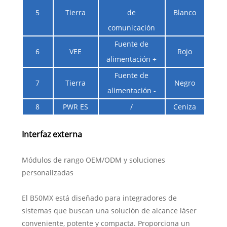
5
Tierra
de
Blanco
comunicación
Fuente de
6
VEE
Rojo
alimentación +
Fuente de
7
Tierra
Negro
alimentación -
8
PWR ES
/
Ceniza
Interfaz externa
Módulos de rango OEM/ODM y soluciones
personalizadas
El B50MX está diseñado para integradores de
sistemas que buscan una solución de alcance láser
conveniente, potente y compacta. Proporciona un