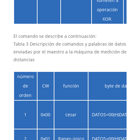
someten a
operación
XOR.
El comando se describe a continuación:
Tabla 3 Descripción de comandos y palabras de datos
enviadas por el maestro a la máquina de medición de
distancias
número
de
CW
función
byte de datos
orden
1
0x00
cesar
DATOS=00(H)DATOS=00
2
0x01
Rango único
DATOS=00(H)DATOS=00