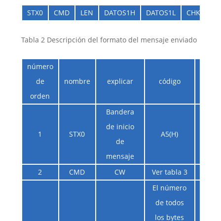
STX0
CMD
LEN
DATOS1H
DATOS1L
CHK
Tabla 2 Descripción del formato del mensaje enviado
número
de
nombre
explicar
código
comen
orden
Bandera
de inicio
1
STX0
A5(H)
de
mensaje
2
CMD
CW
Ver tabla 3
El número
de todos
los bytes