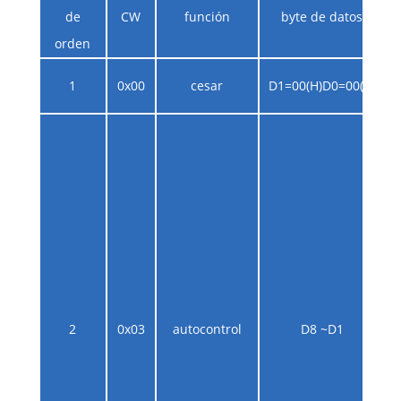
de
CW
función
byte de datos
orden
1
0x00
cesar
D1=00(H)D0=00(H)
2
0x03
autocontrol
D8 ~D1