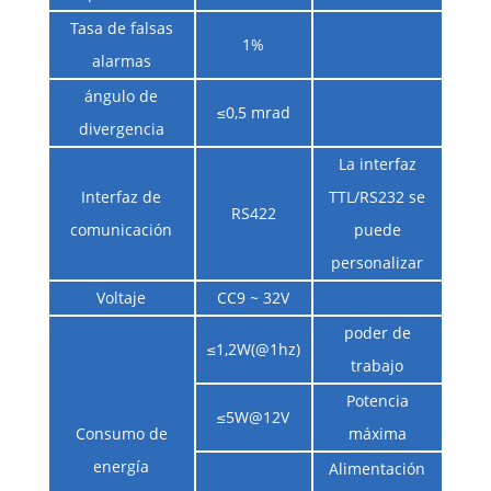
Tasa de falsas
1%
alarmas
ángulo de
≤0,5 mrad
divergencia
La interfaz
Interfaz de
TTL/RS232 se
RS422
comunicación
puede
personalizar
Voltaje
CC9 ~ 32V
poder de
≤1,2W(@1hz)
trabajo
Potencia
≤5W@12V
Consumo de
máxima
energía
Alimentación