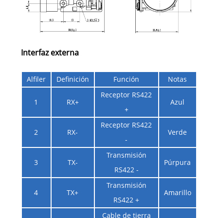
Interfaz externa
Alfiler
Definición
Función
Notas
Receptor RS422
1
RX+
Azul
+
Receptor RS422
2
RX-
Verde
-
Transmisión
3
TX-
Púrpura
RS422 -
Transmisión
4
TX+
Amarillo
RS422 +
Cable de tierra