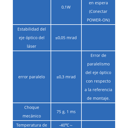
en espera
0,1W
(Conectar
POWER-ON)
Estabilidad del
eje óptico del
≤0,05 mrad
láser
Error de
paralelismo
del eje óptico
error paralelo
≤0,3 mrad
con respecto
a la referencia
de montaje.
Choque
75 g, 1 ms
mecánico
Temperatura de
-40℃～