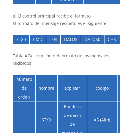
a) El control principal recibe el formato
El formato del mensaje recibido es el siguiente:
STX0
CMD
LEN
DATOS
DATOS0
CHK
Tabla 4 Descripción del formato de los mensajes
recibidos
número
de
nombre
explicar
código
comen
orden
Bandera
de inicio
1
STX0
A5 (Alto)
de