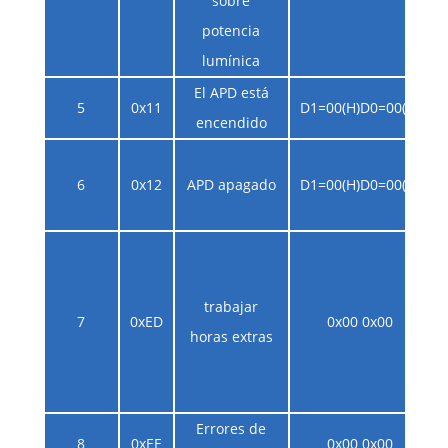
sobre
potencia
lumínica
El APD está
5
0x11
D1=00(H)D0=00(H)
encendido
6
0x12
APD apagado
D1=00(H)D0=00(H)
trabajar
7
0xED
0x00 0x00
horas extras
Errores de
8
0xEE
0x00 0x00