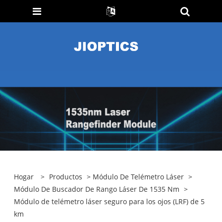
Hogar
>
Productos
>
Módulo De Telémetro Láser
>
Módulo De Buscador De Rango Láser De 1535 Nm
>
Módulo de telémetro láser seguro para los ojos (LRF) de 5
km