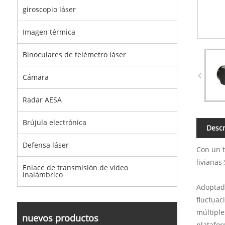
giroscopio láser
Imagen térmica
Binoculares de telémetro láser
Cámara
Radar AESA
Brújula electrónica
Descr
Defensa láser
Con un t
livianas
Enlace de transmisión de vídeo
inalámbrico
Adoptado
fluctuac
múltiple
nuevos productos
platafor