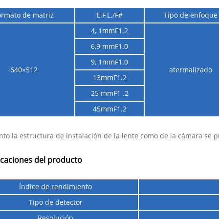
ormato de matriz
E.F.L./F#
Tipo de enfoque
4, 1mmF1.2
6,9 mmF1.0
9, 1mmF1.0
640×512
atermalizado
13mmF1.2
25 mmF1 .2
45mmF1.2
nto la estructura de instalación de la lente como de la cámara se 
icaciones del producto
Índice de rendimiento
Tipo de detector
Resolución