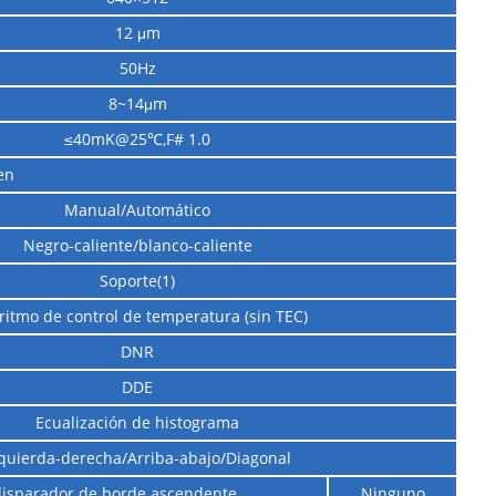
12 μm
50Hz
8~14μm
≤40mK@25℃,F# 1.0
en
Manual/Automático
Negro-caliente/blanco-caliente
Soporte(1)
ritmo de control de temperatura (sin TEC)
DNR
DDE
Ecualización de histograma
quierda-derecha/Arriba-abajo/Diagonal
 disparador de borde ascendente
Ninguno