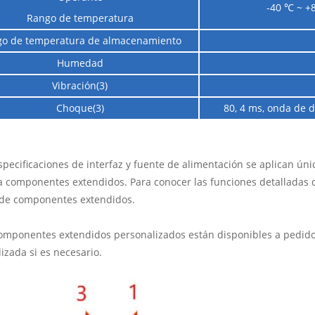
-40 ℃ ~ +
Rango de temperatura
o de temperatura de almacenamiento
Humedad
Vibración(3)
Choque(3)
80, 4 ms, onda de d
especificaciones de interfaz y fuente de alimentación se aplican ún
a componentes extendidos. Para conocer las funciones detalladas 
 de componentes extendidos.
componentes extendidos personalizados están disponibles a pedid
izada si es necesario.