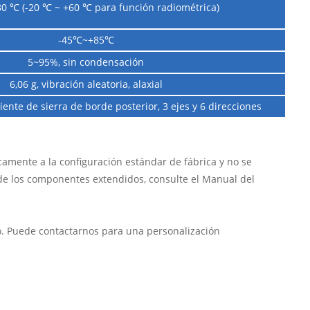
80 ℃ (-20 ℃ ~ +60 ℃ para función radiométrica)
-45℃~+85℃
5~95%, sin condensación
6,06 g, vibración aleatoria, alaxial
iente de sierra de borde posterior, 3 ejes y 6 direcciones
icamente a la configuración estándar de fábrica y no se
de los componentes extendidos, consulte el Manual del
o. Puede contactarnos para una personalización