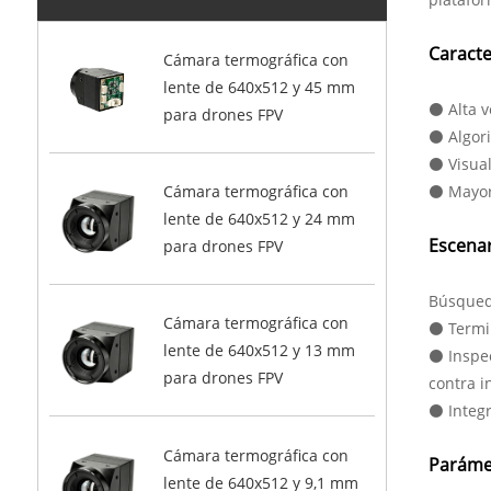
Caracte
Cámara termográfica con
lente de 640x512 y 45 mm
⚫ Alta v
para drones FPV
⚫ Algor
⚫ Visual
⚫ Mayor
Cámara termográfica con
lente de 640x512 y 24 mm
Escenar
para drones FPV
Búsqueda
Cámara termográfica con
⚫ Termin
lente de 640x512 y 13 mm
⚫ Inspec
para drones FPV
contra i
⚫ Integr
Cámara termográfica con
Parámet
lente de 640x512 y 9,1 mm