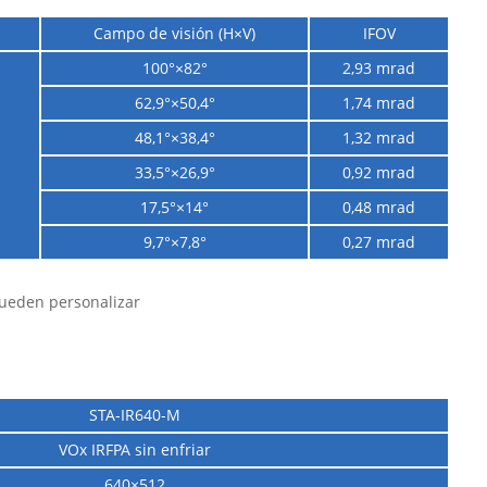
Campo de visión (H×V)
IFOV
100°×82°
2,93 mrad
62,9°×50,4°
1,74 mrad
48,1°×38,4°
1,32 mrad
33,5°×26,9°
0,92 mrad
17,5°×14°
0,48 mrad
9,7°×7,8°
0,27 mrad
pueden personalizar
STA-IR640-M
VOx IRFPA sin enfriar
640×512