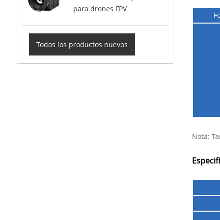
para drones FPV
F
Todos los productos nuevos
Nota: Ta
Especif