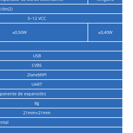
ión(2)
5~12 VCC
≤0,50W
≤0,40W
USB
CVBS
2laneMIPI
UART
omponente de expansión)
8g
21mm×21mm
ntal