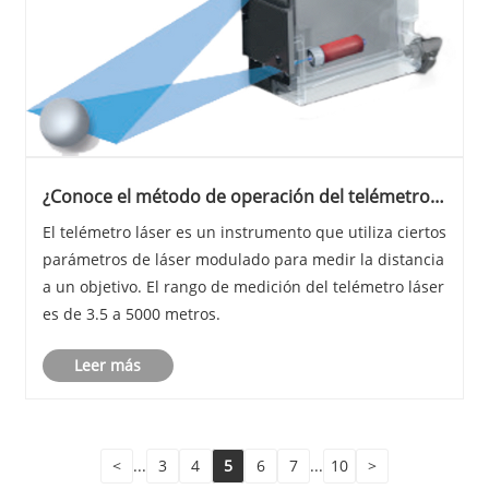
¿Conoce el método de operación del telémetro
láser?
El telémetro láser es un instrumento que utiliza ciertos
parámetros de láser modulado para medir la distancia
a un objetivo. El rango de medición del telémetro láser
es de 3.5 a 5000 metros.
Leer más
<
...
3
4
5
6
7
...
10
>