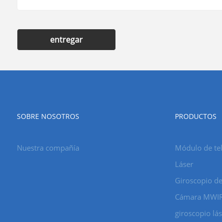
entregar
SOBRE NOSOTROS
PRODUCTOS
Nuestra compañía
Módulo de tel
Láser
Giroscopio de
Cámara MWI
giroscopio lá