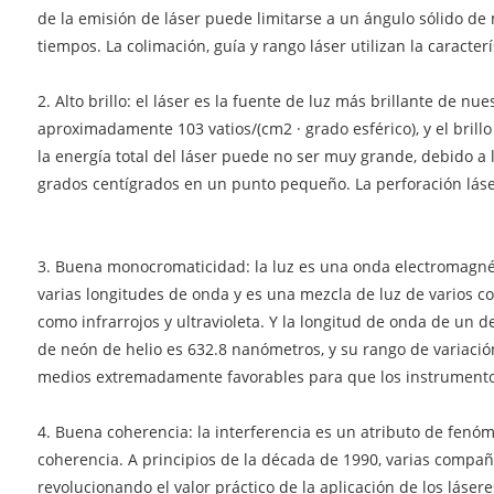
de la emisión de láser puede limitarse a un ángulo sólido de
tiempos. La colimación, guía y rango láser utilizan la caracte
2. Alto brillo: el láser es la fuente de luz más brillante de n
aproximadamente 103 vatios/(cm2 · grado esférico), y el brill
la energía total del láser puede no ser muy grande, debido a 
grados centígrados en un punto pequeño. La perforación láser, e
3. Buena monocromaticidad: la luz es una onda electromagnéti
varias longitudes de onda y es una mezcla de luz de varios color
como infrarrojos y ultravioleta. Y la longitud de onda de un
de neón de helio es 632.8 nanómetros, y su rango de variaci
medios extremadamente favorables para que los instrumentos 
4. Buena coherencia: la interferencia es un atributo de fenó
coherencia. A principios de la década de 1990, varias comp
revolucionando el valor práctico de la aplicación de los láse