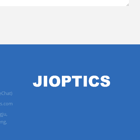
eChat)
cs.com
gju,
eng,