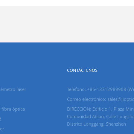
CONTÁCTENOS
émetro láser
Teléfono: +86-13312989908 (W
Correo electrónico: sales@jiopti
 fibra óptica
DIRECCIÓN: Edificio 1, Plaza Min
Comunidad Ailian, Calle Longch
R
Distrito Longgang, Shenzhen
ser