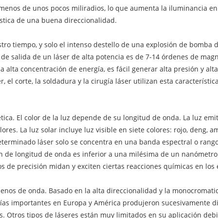
 menos de unos pocos miliradios, lo que aumenta la iluminancia en
rística de una buena direccionalidad.
uestro tiempo, y solo el intenso destello de una explosión de bomba d
o de salida de un láser de alta potencia es de 7-14 órdenes de mag
la alta concentración de energía, es fácil generar alta presión y a
l corte, la soldadura y la cirugía láser utilizan esta característica
ca. El color de la luz depende de su longitud de onda. La luz emi
es. La luz solar incluye luz visible en siete colores: rojo, deng, ama
 determinado láser solo se concentra en una banda espectral o rang
ón de longitud de onda es inferior a una milésima de un nanómetr
de precisión midan y exciten ciertas reacciones químicas en los e
menos de onda. Basado en la alta direccionalidad y la monocromati
añías importantes en Europa y América produjeron sucesivamente d
res. Otros tipos de láseres están muy limitados en su aplicación d