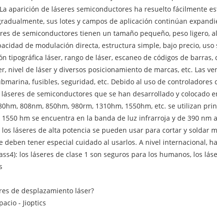
La aparición de láseres semiconductores ha resuelto fácilmente es
dualmente, sus lotes y campos de aplicación continúan expandiéndo
es de semiconductores tienen un tamaño pequeño, peso ligero, alta
acidad de modulación directa, estructura simple, bajo precio, us
 tipográfica láser, rango de láser, escaneo de códigos de barras, 
er, nivel de láser y diversos posicionamiento de marcas, etc. Las 
marina, fusibles, seguridad, etc. Debido al uso de controladores d
los láseres de semiconductores que se han desarrollado y colocado 
0hm, 808nm, 850hm, 980rm, 1310hm, 1550hm, etc. se utilizan princ
1550 hm se encuentra en la banda de luz infrarroja y de 390 nm a 3
y los láseres de alta potencia se pueden usar para cortar y soldar m
e deben tener especial cuidado al usarlos. A nivel internacional, 
Class4): los láseres de clase 1 son seguros para los humanos, los l
s
res de desplazamiento láser?
acio - Jioptics