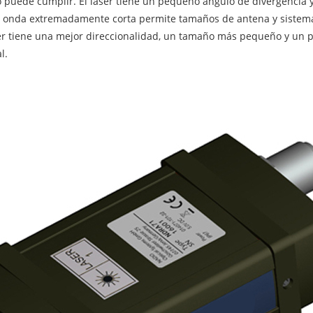
 puede cumplir. El láser tiene un pequeño ángulo de divergencia y
e onda extremadamente corta permite tamaños de antena y sistema
er tiene una mejor direccionalidad, un tamaño más pequeño y un 
l.