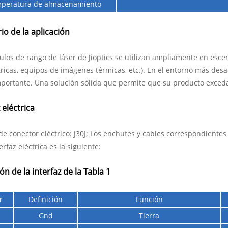
peratura de almacenamiento
io de la aplicación
los de rango de láser de Jioptics se utilizan ampliamente en escena
tricas, equipos de imágenes térmicas, etc.). En el entorno más desaf
portante. Una solución sólida que permite que su producto exceda
 eléctrica
e conector eléctrico: J30J; Los enchufes y cables correspondientes
erfaz eléctrica es la siguiente:
ón de la interfaz de la Tabla 1
r
Definición
Función
Gnd
Tierra