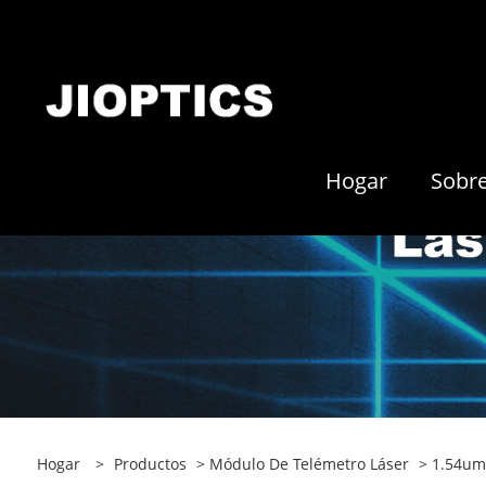
Hogar
Sobr
Hogar
>
Productos
>
Módulo De Telémetro Láser
>
1.54um