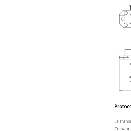
Protoc
La trans
Comandos