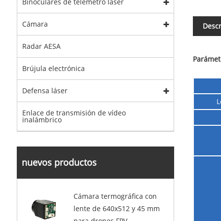
Binoculares de telémetro láser
Cámara
Descr
Radar AESA
Parámet
Brújula electrónica
Defensa láser
L
Enlace de transmisión de vídeo
inalámbrico
nuevos productos
Cámara termográfica con
lente de 640x512 y 45 mm
para drones FPV