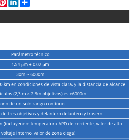
Parámetro técnico
1,54 μm ± 0,02 μm
30m ~ 6000m
 10 km en condiciones de vista clara, y la distancia de alcance
ículos (2,3 m × 2.3m objetivos) es ≥6000m
ono de un solo rango continuo
 de tres objetivos y delantero delantero y trasero
(incluyendo: temperatura APD de corriente, valor de alto
, voltaje interno, valor de zona ciega)