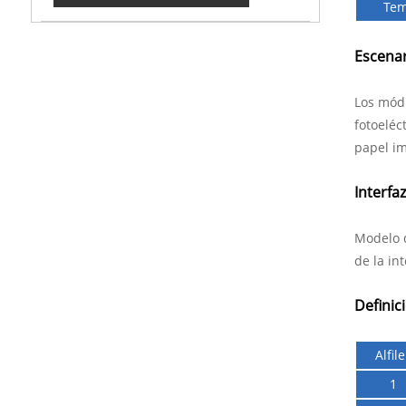
Tem
Escenar
Los módu
fotoeléc
papel im
Interfaz
Modelo d
de la int
Definici
Alfile
1