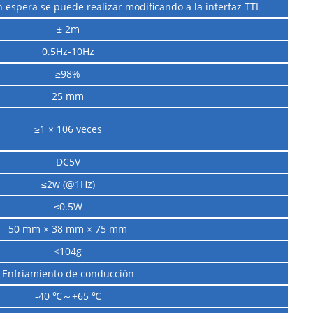
 espera se puede realizar modificando a la interfaz TTL
± 2m
0.5Hz-10Hz
≥98%
25 mm
≥1 × 106 veces
DC5V
≤2w (@1Hz)
≤0.5W
50 mm × 38 mm × 75 mm
<104g
Enfriamiento de conducción
-40 ℃～+65 ℃