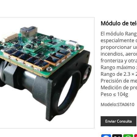
Módulo de tel
El módulo Range
especialmente 
proporcionar un
incendios, aero
fronteriza y otr
Rango máximo 
Rango de 2.3 ×
Precisión de me
Medición de pr
Peso ≤ 104g
Modelo:STA0610
Enviar Consulta
Facebook
X
W