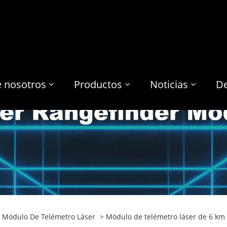
e nosotros
Productos
Noticias
De
 Módulo De Telémetro Láser
> Módulo de telémetro láser de 6 km