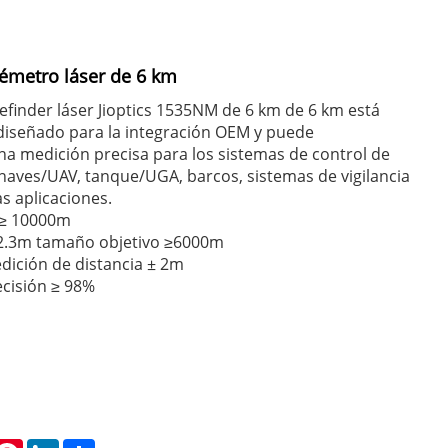
émetro láser de 6 km
finder láser Jioptics 1535NM de 6 km de 6 km está
diseñado para la integración OEM y puede
a medición precisa para los sistemas de control de
naves/UAV, tanque/UGA, barcos, sistemas de vigilancia
as aplicaciones.
≥ 10000m
 2.3m tamaño objetivo ≥6000m
dición de distancia ± 2m
ecisión ≥ 98%
hatsApp
Pinterest
LinkedIn
Share