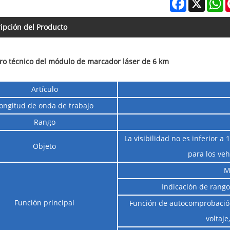
ipción del Producto
ro técnico del módulo de marcador láser de 6 km
Artículo
ongitud de onda de trabajo
Rango
La visibilidad no es inferior a
Objeto
para los veh
M
Indicación de rango
Función principal
Función de autocomprobación 
voltaje