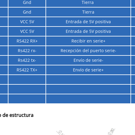
Gnd
Tierra
Gnd
Tierra
VCC 5V
Entrada de 5V positiva
VCC 5V
Entrada de 5V positiva
RS422 RX+
Recibir en serie+
Rs422 rx-
Recepción del puerto serie-
Rs422 tx-
Envío de serie-
RS422 TX+
Envío de serie+
 de estructura