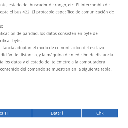
te, estado del buscador de rango, etc. El intercambio de
pta el bus 422. El protocolo específico de comunicación de
s;
rificación de paridad, los datos consisten en byte de
ificar byte;
istancia adoptan el modo de comunicación del esclavo
dición de distancia, y la máquina de medición de distancia
vía los datos y el estado del telémetro a la computadora
l contenido del comando se muestran en la siguiente tabla.
os 1H
Data1l
Chk