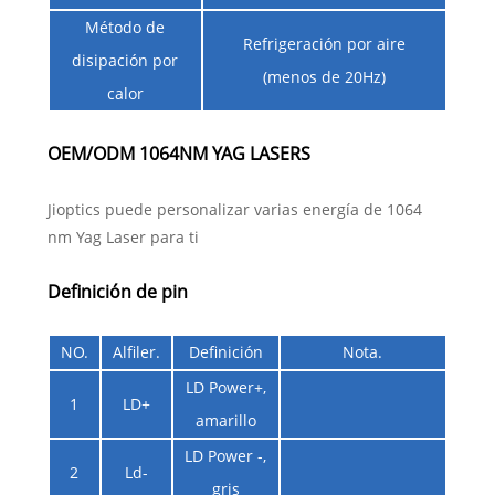
Método de
Refrigeración por aire
disipación por
(menos de 20Hz)
calor
OEM/ODM 1064NM YAG LASERS
Jioptics puede personalizar varias energía de 1064
nm Yag Laser para ti
Definición de pin
NO.
Alfiler.
Definición
Nota.
LD Power+,
1
LD+
amarillo
LD Power -,
2
Ld-
gris