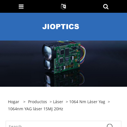
Hogar
>
Productos
>
Láser
>
1064 Nm Láser Yag
>
1064nm YAG láser 15MJ 20Hz