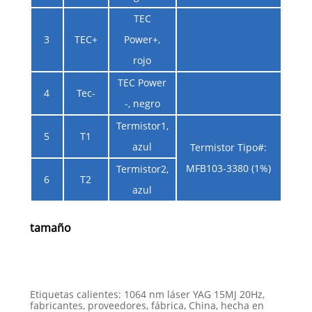
TEC
3
TEC+
Power+,
rojo
TEC Power
4
Tec-
-, negro
Termistor1,
5
T1
azul
Termistor Tipo#:
MFB103-3380 (1%)
Termistor2,
6
T2
azul
tamaño
Etiquetas calientes: 1064 nm láser YAG 15MJ 20Hz,
fabricantes, proveedores, fábrica, China, hecha en