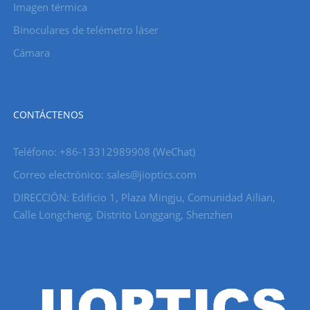
Imagen térmica
Binoculares de telémetro láser
Cámara
CONTÁCTENOS
Teléfono: +86-13312989908 (WeChat)
Correo electrónico: sales@jioptics.com
DIRECCIÓN: Edificio 1, Plaza Mingju, Comunidad Ailian,
Calle Longcheng, Distrito Longgang, Shenzhen