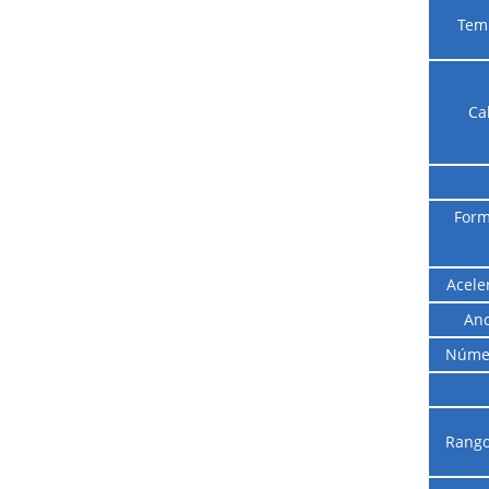
Temp
Ca
Form
Acele
Anc
Núme
Rango