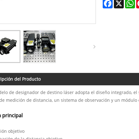
Facebook
X
W
ipción del Producto
elo de designador de destino láser adopta el diseño integrado, el 
e medición de distancia, un sistema de observación y un módulo d
 principal
ión objetivo
ación de la distancia objetivo