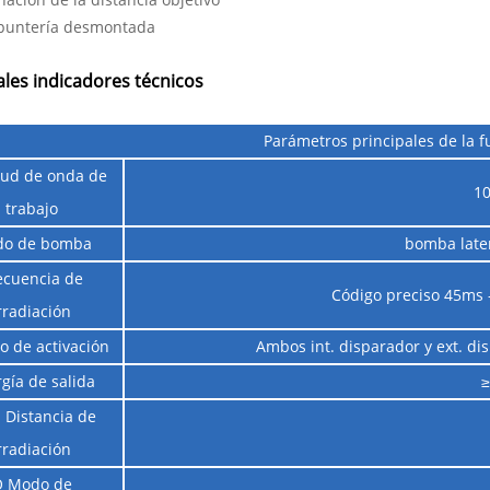
 puntería desmontada
ales indicadores técnicos
Parámetros principales de la f
tud de onda de
1
trabajo
o de bomba
bomba late
ecuencia de
Código preciso 45ms -
rradiación
o de activación
Ambos int. disparador y ext. di
gía de salida
 Distancia de
rradiación
 Modo de