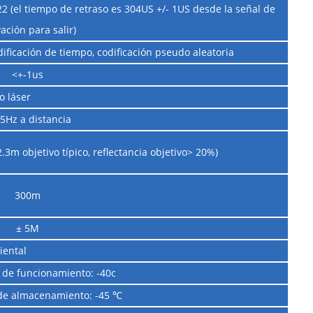
422 (el tiempo de retraso es 304US +/- 1US desde la señal de
vación para salir)
dificación de tiempo, codificación pseudo aleatoria
<+-1us
o láser
 5Hz a distancia
2.3m objetivo típico, reflectancia objetivo> 20%)
300m
± 5M
iental
de funcionamiento: -40c
de almacenamiento: -45 ℃