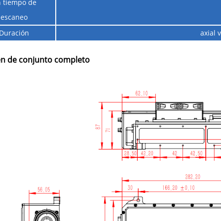
 tiempo de
escaneo
Duración
axial 
n de conjunto completo