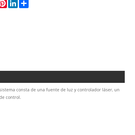
hatsApp
Pinterest
LinkedIn
Share
sistema consta de una fuente de luz y controlador láser, un
e control.