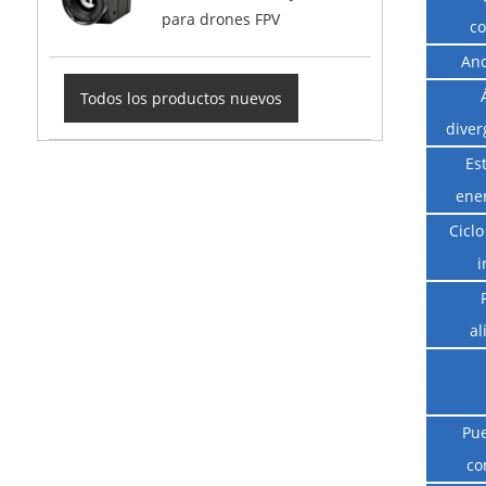
para drones FPV
c
Anc
Todos los productos nuevos
diver
Es
ene
Ciclo
i
al
Pue
co