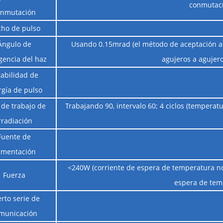
conmutaci
onmutación
ho de pulso
Ángulo de
Usando 0.15mrad (el método de aceptación ad
gencia del haz
agujeros a agujero
tabilidad de
rgía de pulso
 de trabajo de
Trabajando 90, intervalo 60; 4 ciclos (temperat
rradiación
Fuente de
imentación
<240W (corriente de espera de temperatura no
Fuerza
espera de temp
rto serie de
municación