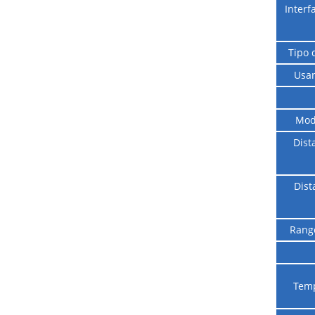
Interf
Tipo 
Usan
Mod
Dist
Dist
Rango
Temp