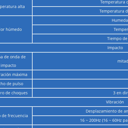
Temperatura d
eratura alta
Temperatura d
Humedad
lor húmedo
Temper
Tiempo de
Impacto
a de onda de
mitad
impacto
ración máxima
ho de pulso
ro de choques
3 en dir
Vibración
Desplazamiento de am
 de frecuencia
16 ~ 200Hz (16 ~ 60Hz pa