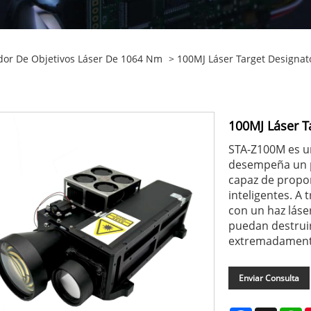
dor De Objetivos Láser De 1064 Nm
> 100MJ Láser Target Designat
100MJ Láser T
STA-Z100M es un
desempeña un pa
capaz de propor
inteligentes. A
con un haz láse
puedan destruir 
extremadamente
Enviar Consulta