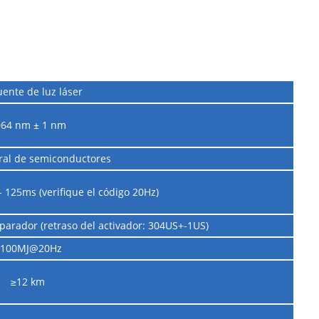
uente de luz láser
064 nm ± 1 nm
ral de semiconductores
 125ms (verifique el código 20Hz)
sparador (retraso del activador: 304US+-1US)
≥100MJ@20Hz
≥12 km